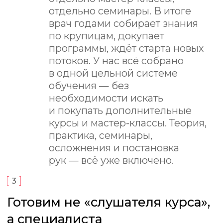
пациентам у врачей обычно
возникает огромное количество
вопросов, при этом
качественного обучения в этой
области на рынке до сих пор
крайне мало.
6
Преподаватели, которые
работают в профессии каждый
день
Курс ведут 12 практикующих
врачей ТОП-клиник страны:
анестезиологи-реаниматологи,
кардиолог и специалист
по экзотическим животным.
Вы будете учиться у врачей,
которые ежедневно работают
с пациентами, а не только читают
лекции.
7
6 месяцев поддержки после