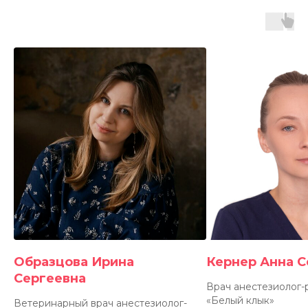
Количество мест ограничено — обучение
проходит в небольших группах
Купить полный курс
скидка
15%
Доступна для наших студентов
на любой следующий курс.
Скидка не действует при оплате
в рассрочку.
Подробнее
Образцова Ирина
Кернер Анна С
Сергеевна
Врач анестезиолог-
«Белый клык»
Ветеринарный врач анестезиолог-