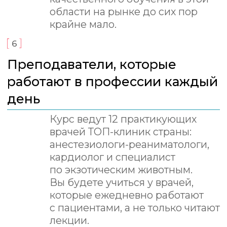
легочной реанимации
Регионарная анестезия
Использование наркозно-
дыхательного аппарата
и подход к искусственной
вентиляции легких
Смотреть полную программу
Блок 1. 5 октября - 1 ноября
Чем наш курс
Базовая анестезиология.
принципиально
Осложнения
отличается от
Тема 1.
Понятие боли. Определение,
классификация. Образцова И.С.
большинства других?
Тема 2.
Понятие об анестезии,
седации. Этапы и компоненты
анестезии. Образцова И.С.
Тема 3.
Препараты, использующиеся
Теория → практика →
для анестезии и лечения боли.
уверенный навык
NMDA-блокаторы. Оленчук С.С.
Альфа-2 агонисты. Алексеева
Во многих образовательных
А.В.
программах практика — это