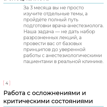
обучения
Во время курса и ещё 6 месяцев
после его окончания вы сможете
обсуждать клинические случаи,
задавать вопросы по своим
пациентам и получать обратную
связь от лекторов в закрытом
чате.
8
Онлайн-семинары, практика,
экзамен и удостоверение
Клинические онлайн-семинары
с детальным разбором реальных
случаев, в том числе ваших
собственных пациентов. 4
полноценных практических
мастер-класса в Москве для
отработки навыков. По итогам
обучения — экзамен
и удостоверение о повышении
квалификации
9