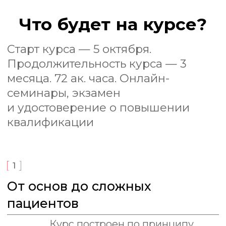
отдельно семинары. В итоге
врач годами собирает знания
по крупицам, докупает
программы, ждёт старта новых
потоков. У нас всё собрано
в одной цельной системе
обучения — без
необходимости искать
и покупать дополнительные
курсы и мастер-классы. Теория,
практика, семинары,
осложнения и постановка
рук — всё уже включено.
3
Готовим не «слушателя курса»,
а специалиста
За 3 месяца вы не просто
изучите отдельные темы, а
пройдёте полный путь
подготовки врача-анестезиолога.
Наша задача — не дать набор
разрозненных лекций, а