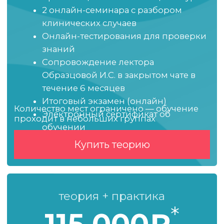
Освоите навыки,
которые часто
выносятся в отдельные
мастер-классы
Респираторная поддержка
пациентов, регионарная анестезия
и сердечно-лёгочная реанимация
станут частью вашего рабочего
инструментария
Разберётесь в сложных
пациентах
и предоперационной
подготовке
Изучите предоперационное
обследование и особенности
анестезиологического пособия при
различных патологиях и состояниях