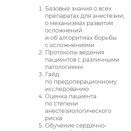
вмешательством. Оценка
Расширенная программа —
кровопотери. Алексеева А.В.
Тема 21.
Эпидуральная анестезия.
включая экзотических
Эпидуральный катетер. Заволжинская
животных
В.А.
Тема 22.
Гемабдомен. Как
Птицы, рептилии, кролики и хорьки —
стабилизировать и вести в анестезии.
одна из самых сложных и редко
Оленчук С.С.
освещаемых тем в ветеринарной
Тема 23.
Сепсис — последние
анестезиологии. Мы подробно
рекомендации. Подход к анестезии
разбираем особенности анестезии
у пациента в сепсисе. Каплун Е.В.
Тема 24.
Политравма. Подход
и ведения экзотических пациентов,
к пациенту с политравмой
которым обычно посвящают лишь
и анестезия. Алексеева А.В.
несколько слайдов или не уделяют
Тема 25.
Анестезия на малые
внимания вовсе. И это действительно
манипуляции (катетеризация МП,
тот самый «вау"-блок программы,
установка ЭФС, торакальных
которого нет в большинстве других
дренажей, ЦВК и т. д.). Заволжинская
В.А.
курсов.
Тема 26.
Регионарная анестезия.
Ратинер К.В.
Тема 27.
Сердечно-легочная
реанимация. Инал Т.А.
Кураторство, клинические
Тема 28.
Ошибки в анестезии.
семинары и международные
Хирургическая безопасность. Инал