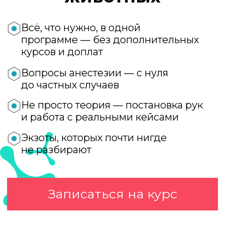
Не просто теория — постановка рук
и работа с реальными кейсами
Экзоты, которых почти нигде
не разбирают
Записаться на курс
Для кого этот курс?
Для врачей общей
практики
Если вы уже ведёте полноценный
приём, но хотите перестать «бояться
анестезии», научиться грамотно
подбирать протоколы, понимать
риски и уверенно сопровождать