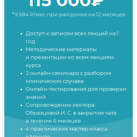
Научитесь общаться
с владельцами в сложных
ситуациях
Разберём, как сообщать плохие
новости, обсуждать риски и
выстраивать спокойный
профессиональный диалог даже
тогда, когда разговор непростой
Станете более
востребованным
и уверенным
специалистом
Анестезиология перестанет быть
«серой зоной», где всё держится
на стрессе и импровизации.