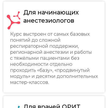
пациентами, политравмой,
сепсисом, шоком и при этом
регулярно сталкиваетесь с
необходимостью проводить
анестезиологическое пособие, курс
поможет выстроить системный
подход к таким пациентам.
Что будет на курсе?
Старт курса — 5 октября.
Продолжительность курса — 3
месяца. 72 ак. часа. Онлайн-
семинары, экзамен
и удостоверение о повышении
квалификации