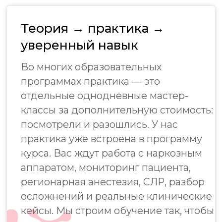
Тема 8.
Анестезия при почечной
понимать, что происходит
собственные. Это позволит проработать клиническое
недостаточности. Оленчук С.С.
с пациентом на каждом этапе
мышление и отработать навыки ведения пациентов
Тема 9.
Кесарево сечение и анестезия
анестезии, знать, как действовать при
беременных. Ратинер К.В.
осложнениях, быстрее принимать
Тема 10.
Анестезия у неонатальных
решения и спокойнее работать даже
пациентов. Мулярец Д.В.
Тема 11.
Особенности анестезии у
со сложными случаями. А значит —
пациентов с эндокринными
меньше ошибок, меньше осложнений
заболеваниями. Заволжинская В.А.
Практическая часть
и меньше стресса в ежедневной
Тема 12.
Анестезия гериатрических
практике.
пациентов. Алексеева А.В.
23 ноября
Тема 13.
Анестезия в КТ и МРТ. Ратинер
Работа с наркозным аппаратом - Заволжинская В.А. (6
К.В.
ч)
Тема 14.
Коммуникация. Сообщение
плохих новостей. Старокожева Я.К.
Два формата
24 ноября
Тема 15.
Эвтаназия. Образцова И.С.
обучения
Задачи по мониторингу и осложнениям в анестезии -
Онлайн-семинар по частной
Оленчук С.С., Образцова И.С. (6 ч)
выбирайте тот, который подходит
анестезиологии (16 ноября)
Вам лучше всего
Практика. 23-26 ноября
25 ноября
Практические мастер-
Регионарная анестезия, практика - Каплун Е.В.,
Старт курса — 5 октября
классы в Москве
Заволжинская В.А. (8 ч)
Работа с наркозным аппаратом.
26 ноября
6 часов. Заволжинская В.А.