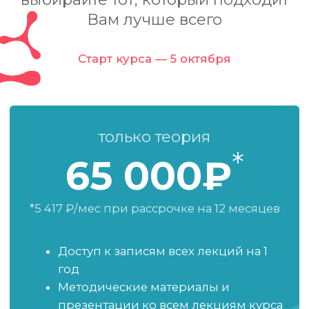
проводить анестезию
на операциях
различной сложности
Разберём большое количество
реальных клинических случаев
и разных типов операций, чтобы
вы понимали логику принятия
решений в самых разных ситуациях
Начнёте разбираться
в препаратах
и перестанете работать
«по шаблону»
Поймёте, что, когда и почему
использовать, научитесь работать
с осложнениями и не теряться
в критических ситуациях