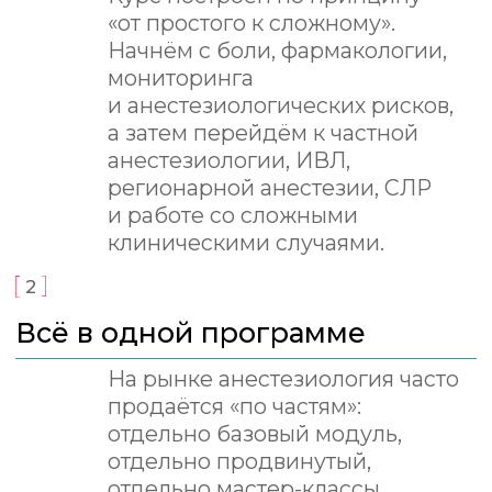
провести вас от базовых
принципов до уверенной
работы с анестезиологическими
пациентами в реальной клинике.
4
Работа с осложнениями и
критическими состояниями
Разберём анестезиологические
риски, нештатные ситуации
и осложнения. Научимся
не теряться в критических
моментах и понимать, что делать,
когда всё идёт не по плану.
5
Анестезия экзотических
животных
Хорьки, кролики, птицы,
рептилии — именно по этим