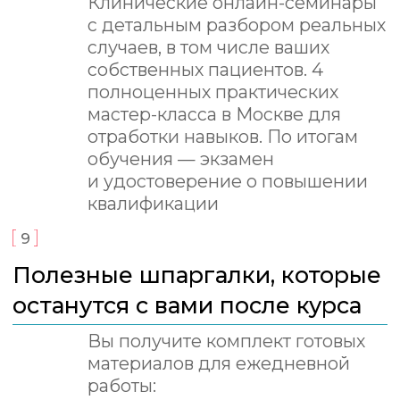
организма. Расчет инфузии. Виды
поддержка и ИВЛ. Мы учим
растворов. Заволжинская В.А.
не отдельным манипуляциям,
Тема 10.
Гемотрансфузия. Продукты
а клиническому мышлению врача-
крови. Оленчук С.С.
анестезиолога, готового к сложным
Тема 11.
Инотропы и вазопрессоры.
и нестандартным пациентам.
Алексеева А.В.
Тема 12.
Осложнения в анестезии.
Мулярец Д.В.
Тема 13.
Предоперационное
От КТ и МРТ до пациентов
обследование. Образцова И.С.
Тема 14.
Протокол ЭХО
с тяжёлыми патологиями
и кардиообследование. Что должен
знать анестезиолог. Осипова Н.А.
В программе есть темы, которые
Тема 15.
Диета перед анестезией.
редко входят в стандартные курсы, но
Образцова И.С.
постоянно встречаются в реальной
Тема 16.
Премедикация. Образцова
работе: анестезия при КТ и МРТ,
И.С.
пациенты с кардиологическими,
Тема 17.
Газы крови. Интерпретация.
Кернер А.С.
нефрологическими, эндокринными и
Тема 18.
Коррекция электролитных
онкологическими заболеваниями,
нарушений. Кернер А.С.
хирургическая безопасность, ошибки
Тема 19.
Респираторная поддержка
в анестезии и коммуникация с
в анестезии. Режимы ИВЛ. Устройство
владельцами.
наркозного аппарата. Ратинер К.В.
Тема 20.
Коагуляция. Способы оценки
коагуляции перед оперативным