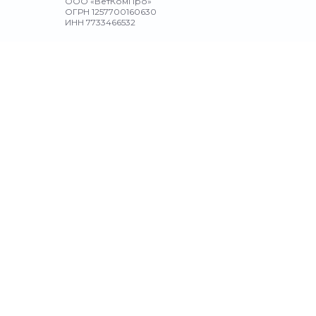
ООО «ВетКомПро»
ОГРН 1257700160630
ИНН 7733466532