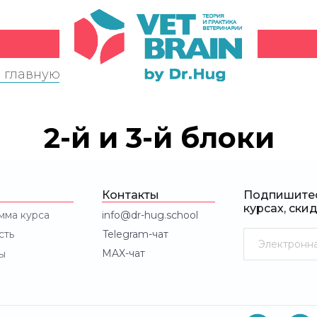
 главную
2-й и 3-й блоки
Контакты
Подпишитес
курсах, ски
мма курса
info@dr-hug.school
сть
Telegram-чат
MAX-чат
ы