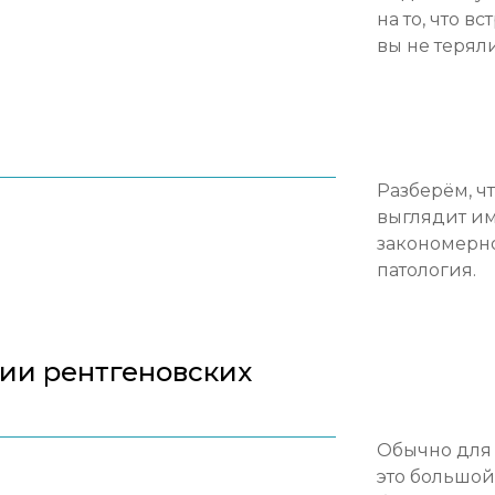
на то, что в
вы не терял
Разберём, ч
выглядит им
закономерно
патология.
ции рентгеновских
Обычно для 
это большой 