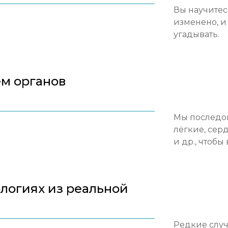
Вы научитес
изменено, и 
угадывать.
ем органов
Мы последо
лёгкие, сер
и др., чтоб
ологиях из реальной
Редкие случ