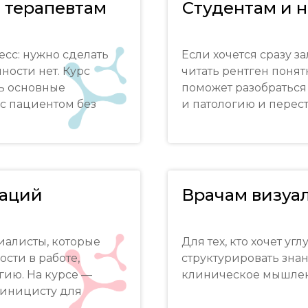
 терапевтам
Студентам и 
есс: нужно сделать
Если хочется сразу з
ности нет. Курс
читать рентген понятн
ть основные
поможет разобраться 
 с пациентом без
и патологию и перест
заций
Врачам визуа
иалисты, которые
Для тех, кто хочет у
сти в работе,
структурировать знан
огию. На курсе —
клиническое мышле
линицисту для