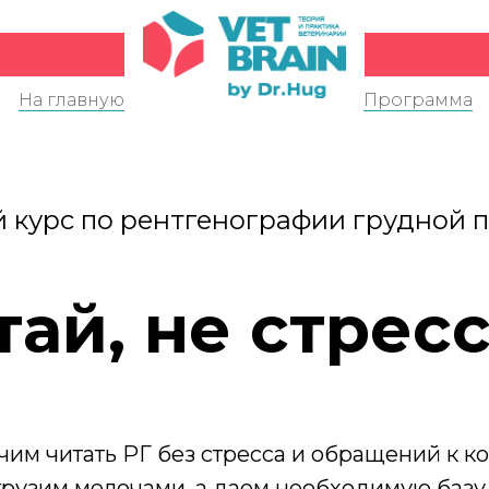
На главную
Программа
 курс по рентгенографии грудной 
тай, не стресс
чим читать РГ без стресса и обращений к к
грузим мелочами, а даем необходимую базу