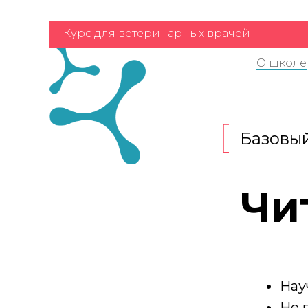
Курс для ветеринарных врачей
О школе
Базовый
Чи
Нау
Не 