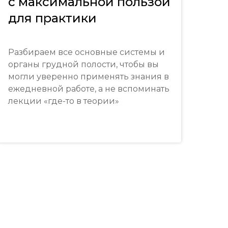
с максимальной пользой
локализации поражения. От часто
для практики
встречающихся пневмоний/отеков (КОЛ
и НКОЛ) до более редких изменений
паренхиме легких, например, липидная
Разбираем все основные системы и
пневмония, заворот доли легкого,
органы грудной полости, чтобы вы
паразитарные пневмониты, фиброз.
могли уверенно применять знания в
ежедневной работе, а не вспоминать
лекции «где-то в теории»
я
6 часть. Средостение.