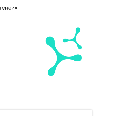
 теней»