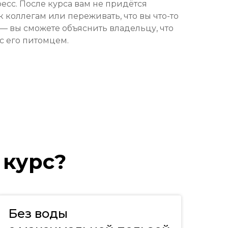
есс. После курса вам не придётся
к коллегам или переживать, что вы что-то
— вы сможете объяснить владельцу, что
с его питомцем.
 курс?
3 часть. Распределение
паттерна в зависимости от
этиологии заболевания
Без воды
На примерах рассмотрим вероятную
этиологию заболевания в зависимости от