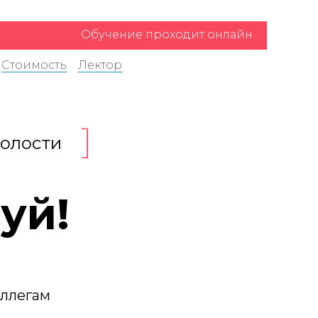
Обучение проходит онлайн
Стоимость
Лектор
полости
уй!
оллегам